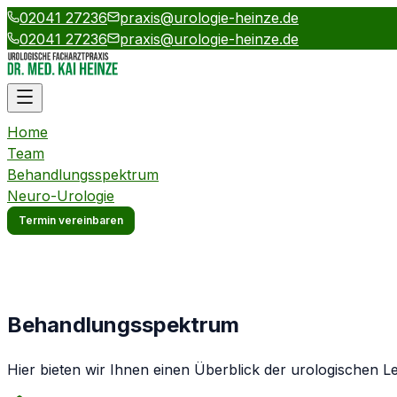
02041 27236
praxis@urologie-heinze.de
02041 27236
praxis@urologie-heinze.de
Home
Team
Behandlungsspektrum
Neuro-Urologie
Termin vereinbaren
Behandlungsspektrum
Hier bieten wir Ihnen einen Überblick der urologischen L